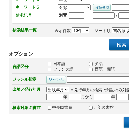
キーワード５
/
請求記号
別置
検索結果一覧
表示件数
ソート順
オプション
日本語
英語
言語区分
フランス語
西語・葡語
ジャンル指定
出版／発行年月
※発行年月の検索は雑誌のみ対
年
月から
年
中央図書館
西部図書館
検索対象図書館