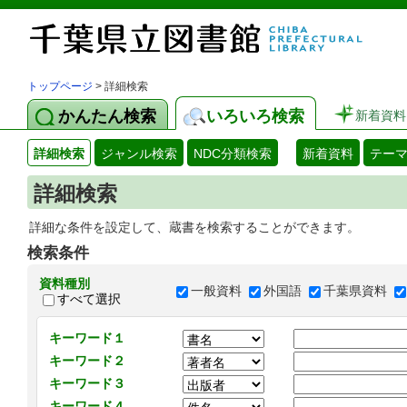
トップページ
> 詳細検索
かんたん検索
いろいろ検索
新着資料
詳細検索
ジャンル検索
NDC分類検索
新着資料
テー
詳細検索
詳細な条件を設定して、蔵書を検索することができます。
検索条件
資料種別
一般資料
外国語
千葉県資料
すべて選択
キーワード１
キーワード２
キーワード３
キーワード４