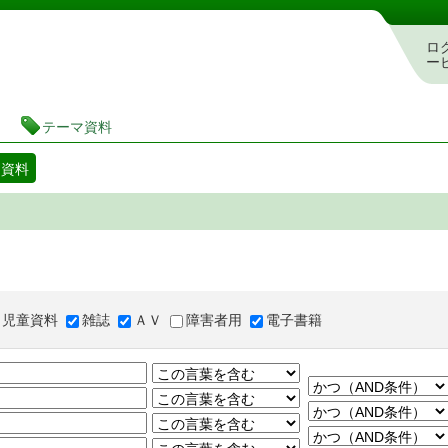
図書館 蔵書検索・予約システム
ロ
ー
テーマ資料
マ資料
児童資料
雑誌
ＡＶ
障害者用
電子書籍