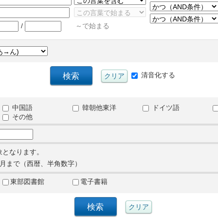
/
～で始まる
清音化する
中国語
韓朝他東洋
ドイツ語
その他
象となります。
月まで（西暦、半角数字）
東部図書館
電子書籍