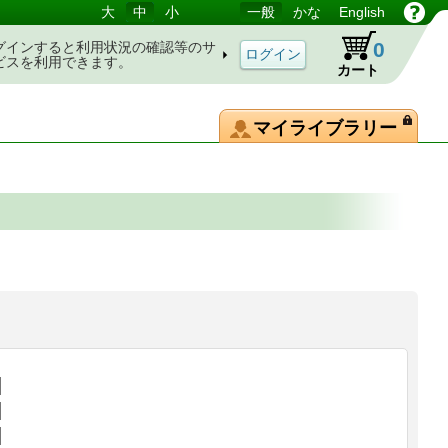
大
中
小
一般
かな
English
0
グインすると利用状況の確認等のサ
ビスを利用できます。
カート
マイライブラリー