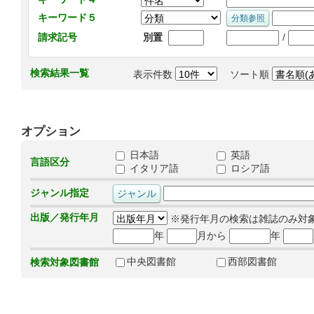
キーワード５
/
請求記号
別置
検索結果一覧
表示件数
ソート順
オプション
日本語
英語
言語区分
イタリア語
ロシア語
ジャンル指定
出版／発行年月
※発行年月の検索は雑誌のみ対
年
月から
年
中央図書館
西部図書館
検索対象図書館