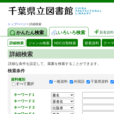
トップページ
> 詳細検索
かんたん検索
いろいろ検索
新着資料
詳細検索
ジャンル検索
NDC分類検索
新着資料
テー
詳細検索
詳細な条件を設定して、蔵書を検索することができます。
検索条件
資料種別
一般資料
外国語
千葉県資料
すべて選択
キーワード１
キーワード２
キーワード３
キーワード４