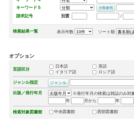
キーワード５
/
請求記号
別置
検索結果一覧
表示件数
ソート順
オプション
日本語
英語
言語区分
イタリア語
ロシア語
ジャンル指定
出版／発行年月
※発行年月の検索は雑誌のみ対
年
月から
年
中央図書館
西部図書館
検索対象図書館