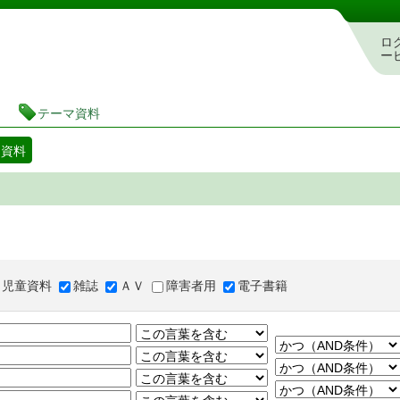
図書館 蔵書検索・予約システム
ロ
ー
テーマ資料
マ資料
児童資料
雑誌
ＡＶ
障害者用
電子書籍