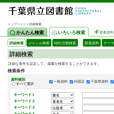
トップページ
> 詳細検索
かんたん検索
いろいろ検索
新着資料
詳細検索
ジャンル検索
NDC分類検索
新着資料
テー
詳細検索
詳細な条件を設定して、蔵書を検索することができます。
検索条件
資料種別
一般資料
外国語
千葉県資料
すべて選択
キーワード１
キーワード２
キーワード３
キーワード４