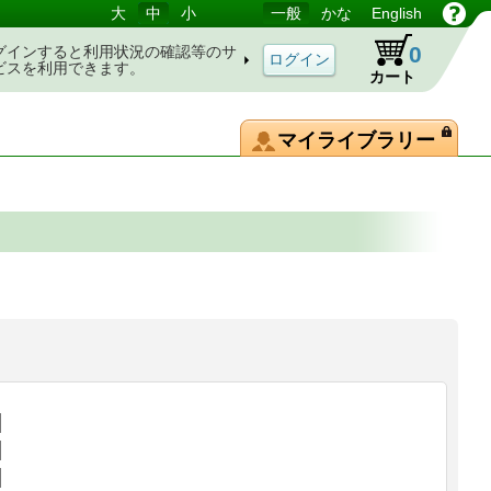
大
中
小
一般
かな
English
0
グインすると利用状況の確認等のサ
ビスを利用できます。
カート
マイライブラリー