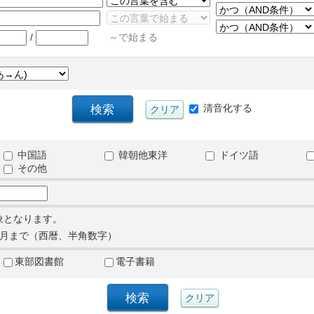
/
～で始まる
清音化する
中国語
韓朝他東洋
ドイツ語
その他
象となります。
月まで（西暦、半角数字）
東部図書館
電子書籍