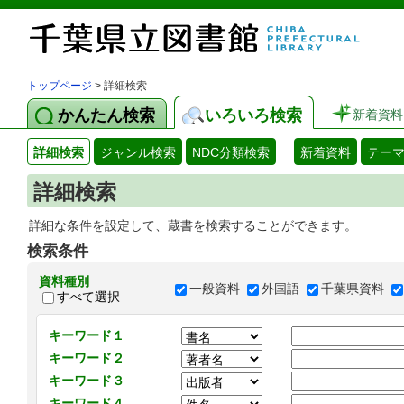
トップページ
> 詳細検索
かんたん検索
いろいろ検索
新着資料
詳細検索
ジャンル検索
NDC分類検索
新着資料
テー
詳細検索
詳細な条件を設定して、蔵書を検索することができます。
検索条件
資料種別
一般資料
外国語
千葉県資料
すべて選択
キーワード１
キーワード２
キーワード３
キーワード４