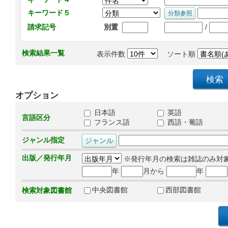
キーワード５
/
請求記号
別置
検索結果一覧
表示件数
ソート順
オプション
日本語
英語
言語区分
フランス語
西語・葡語
ジャンル指定
出版／発行年月
※発行年月の検索は雑誌のみ対
年
月から
年
中央図書館
西部図書館
検索対象図書館