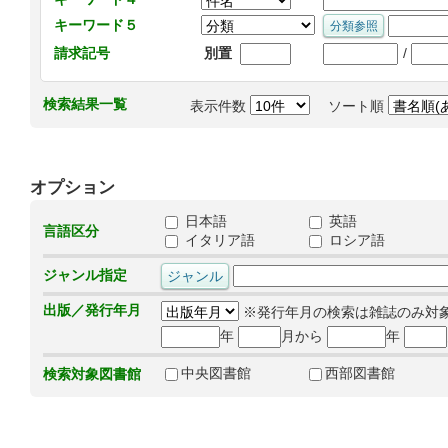
キーワード５
/
請求記号
別置
検索結果一覧
表示件数
ソート順
オプション
日本語
英語
言語区分
イタリア語
ロシア語
ジャンル指定
出版／発行年月
※発行年月の検索は雑誌のみ対
年
月から
年
中央図書館
西部図書館
検索対象図書館