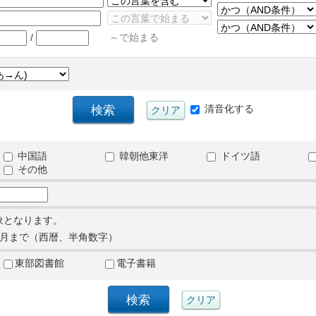
/
～で始まる
清音化する
中国語
韓朝他東洋
ドイツ語
その他
象となります。
月まで（西暦、半角数字）
東部図書館
電子書籍