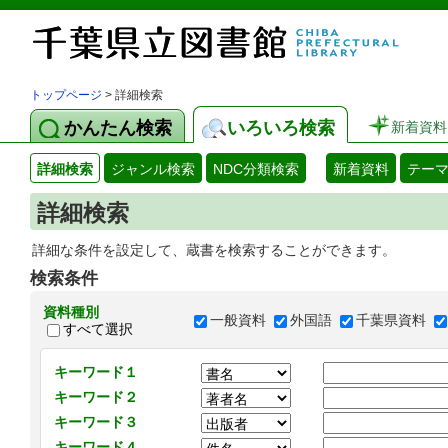
トップページ
> 詳細検索
かんたん検索
いろいろ検索
新着資料
詳細検索
ジャンル検索
NDC分類検索
新着資料
テー
詳細検索
詳細な条件を設定して、蔵書を検索することができます。
検索条件
資料種別
一般資料
外国語
千葉県資料
すべて選択
キーワード１
キーワード２
キーワード３
キーワード４