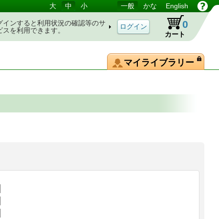
大
中
小
一般
かな
English
0
グインすると利用状況の確認等のサ
ビスを利用できます。
カート
マイライブラリー