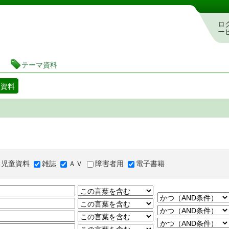
図書館 蔵書検索・予約システム
ロ
ー
テーマ資料
マ資料
児童資料
雑誌
ＡＶ
障害者用
電子書籍