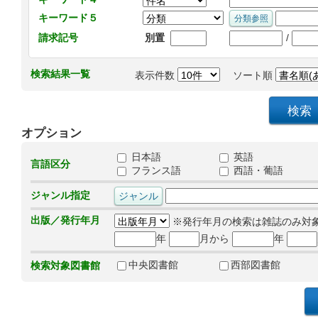
キーワード５
/
請求記号
別置
検索結果一覧
表示件数
ソート順
オプション
日本語
英語
言語区分
フランス語
西語・葡語
ジャンル指定
出版／発行年月
※発行年月の検索は雑誌のみ対
年
月から
年
中央図書館
西部図書館
検索対象図書館