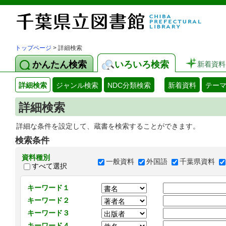
トップページ
> 詳細検索
かんたん検索
いろいろ検索
新着資料
詳細検索
ジャンル検索
NDC分類検索
新着資料
テー
詳細検索
詳細な条件を設定して、蔵書を検索することができます。
検索条件
資料種別
一般資料
外国語
千葉県資料
すべて選択
キーワード１
キーワード２
キーワード３
キーワード４