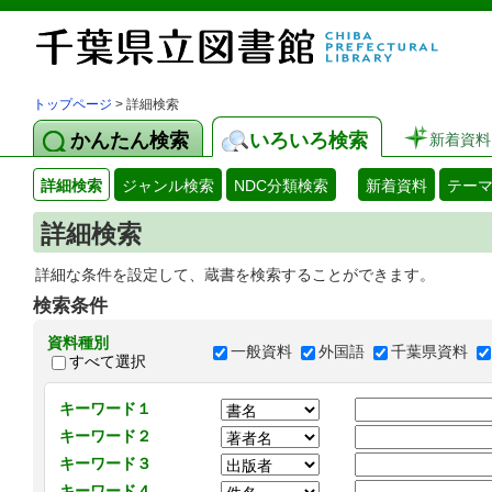
トップページ
> 詳細検索
かんたん検索
いろいろ検索
新着資料
詳細検索
ジャンル検索
NDC分類検索
新着資料
テー
詳細検索
詳細な条件を設定して、蔵書を検索することができます。
検索条件
資料種別
一般資料
外国語
千葉県資料
すべて選択
キーワード１
キーワード２
キーワード３
キーワード４