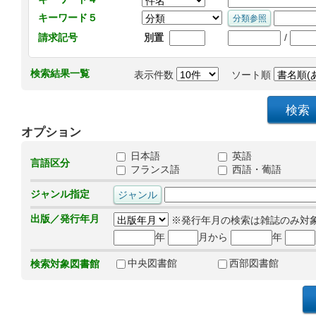
キーワード５
/
請求記号
別置
検索結果一覧
表示件数
ソート順
オプション
日本語
英語
言語区分
フランス語
西語・葡語
ジャンル指定
出版／発行年月
※発行年月の検索は雑誌のみ対
年
月から
年
中央図書館
西部図書館
検索対象図書館