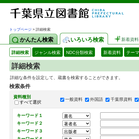
トップページ
> 詳細検索
かんたん検索
いろいろ検索
新着資料
詳細検索
ジャンル検索
NDC分類検索
新着資料
テー
詳細検索
詳細な条件を設定して、蔵書を検索することができます。
検索条件
資料種別
一般資料
外国語
千葉県資料
すべて選択
キーワード１
キーワード２
キーワード３
キーワード４