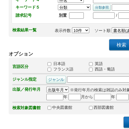
キーワード５
/
請求記号
別置
検索結果一覧
表示件数
ソート順
オプション
日本語
英語
言語区分
フランス語
西語・葡語
ジャンル指定
出版／発行年月
※発行年月の検索は雑誌のみ対
年
月から
年
中央図書館
西部図書館
検索対象図書館