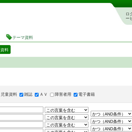
図書館 蔵書検索・予約システム
ロ
ー
テーマ資料
マ資料
児童資料
雑誌
ＡＶ
障害者用
電子書籍