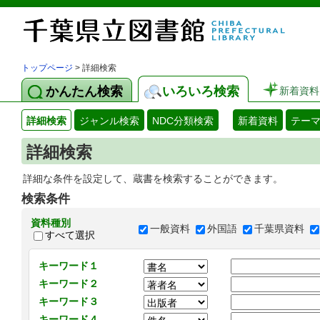
トップページ
> 詳細検索
かんたん検索
いろいろ検索
新着資料
詳細検索
ジャンル検索
NDC分類検索
新着資料
テー
詳細検索
詳細な条件を設定して、蔵書を検索することができます。
検索条件
資料種別
一般資料
外国語
千葉県資料
すべて選択
キーワード１
キーワード２
キーワード３
キーワード４