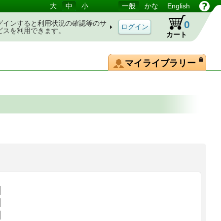
大
中
小
一般
かな
English
0
グインすると利用状況の確認等のサ
ビスを利用できます。
カート
マイライブラリー