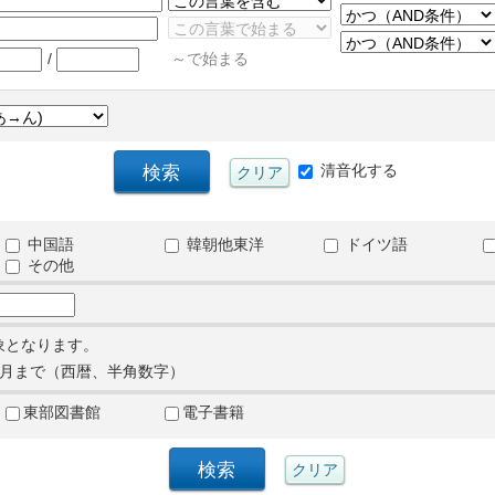
/
～で始まる
清音化する
中国語
韓朝他東洋
ドイツ語
その他
象となります。
月まで（西暦、半角数字）
東部図書館
電子書籍