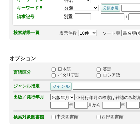
キーワード５
/
請求記号
別置
検索結果一覧
表示件数
ソート順
オプション
日本語
英語
言語区分
イタリア語
ロシア語
ジャンル指定
出版／発行年月
※発行年月の検索は雑誌のみ対
年
月から
年
中央図書館
西部図書館
検索対象図書館