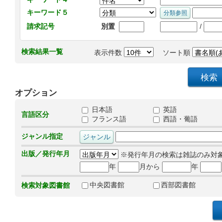
キーワード５
/
請求記号
別置
検索結果一覧
表示件数
ソート順
オプション
日本語
英語
言語区分
フランス語
西語・葡語
ジャンル指定
出版／発行年月
※発行年月の検索は雑誌のみ対
年
月から
年
中央図書館
西部図書館
検索対象図書館