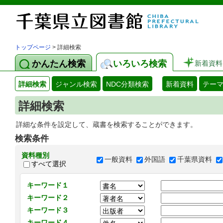
トップページ
> 詳細検索
かんたん検索
いろいろ検索
新着資料
詳細検索
ジャンル検索
NDC分類検索
新着資料
テー
詳細検索
詳細な条件を設定して、蔵書を検索することができます。
検索条件
資料種別
一般資料
外国語
千葉県資料
すべて選択
キーワード１
キーワード２
キーワード３
キーワード４