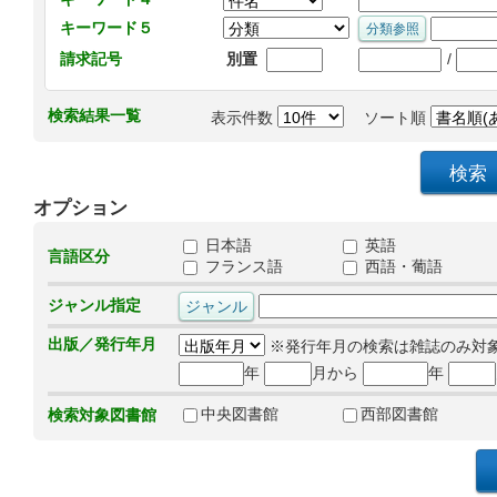
キーワード５
/
請求記号
別置
検索結果一覧
表示件数
ソート順
オプション
日本語
英語
言語区分
フランス語
西語・葡語
ジャンル指定
出版／発行年月
※発行年月の検索は雑誌のみ対
年
月から
年
中央図書館
西部図書館
検索対象図書館