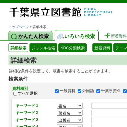
トップページ
> 詳細検索
かんたん検索
いろいろ検索
新着資料
詳細検索
ジャンル検索
NDC分類検索
新着資料
テー
詳細検索
詳細な条件を設定して、蔵書を検索することができます。
検索条件
資料種別
一般資料
外国語
千葉県資料
すべて選択
キーワード１
キーワード２
キーワード３
キーワード４