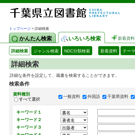
トップページ
> 詳細検索
かんたん検索
いろいろ検索
新着資料
詳細検索
ジャンル検索
NDC分類検索
新着資料
テー
詳細検索
詳細な条件を設定して、蔵書を検索することができます。
検索条件
資料種別
一般資料
外国語
千葉県資料
すべて選択
キーワード１
キーワード２
キーワード３
キーワード４