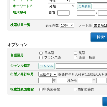
キーワード５
/
請求記号
別置
検索結果一覧
表示件数
ソート順
オプション
日本語
英語
言語区分
フランス語
西語・葡語
ジャンル指定
出版／発行年月
※発行年月の検索は雑誌のみ対
年
月から
年
中央図書館
西部図書館
検索対象図書館