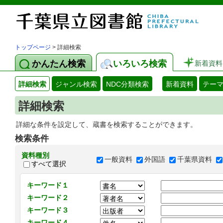
トップページ
> 詳細検索
かんたん検索
いろいろ検索
新着資料
詳細検索
ジャンル検索
NDC分類検索
新着資料
テー
詳細検索
詳細な条件を設定して、蔵書を検索することができます。
検索条件
資料種別
一般資料
外国語
千葉県資料
すべて選択
キーワード１
キーワード２
キーワード３
キーワード４