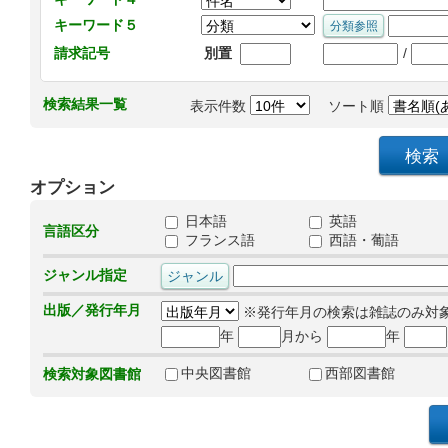
キーワード５
/
請求記号
別置
検索結果一覧
表示件数
ソート順
オプション
日本語
英語
言語区分
フランス語
西語・葡語
ジャンル指定
出版／発行年月
※発行年月の検索は雑誌のみ対
年
月から
年
中央図書館
西部図書館
検索対象図書館