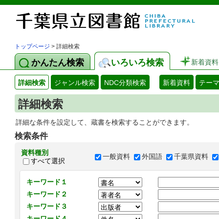
トップページ
> 詳細検索
かんたん検索
いろいろ検索
新着資料
詳細検索
ジャンル検索
NDC分類検索
新着資料
テー
詳細検索
詳細な条件を設定して、蔵書を検索することができます。
検索条件
資料種別
一般資料
外国語
千葉県資料
すべて選択
キーワード１
キーワード２
キーワード３
キーワード４