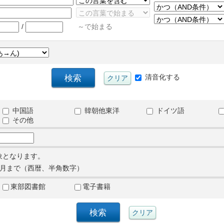
/
～で始まる
清音化する
中国語
韓朝他東洋
ドイツ語
その他
象となります。
月まで（西暦、半角数字）
東部図書館
電子書籍