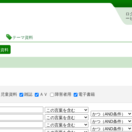
図書館 蔵書検索・予約システム
ロ
ー
テーマ資料
マ資料
児童資料
雑誌
ＡＶ
障害者用
電子書籍