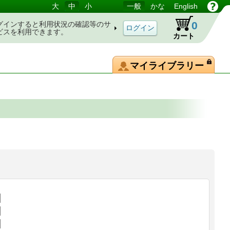
大
中
小
一般
かな
English
0
グインすると利用状況の確認等のサ
ビスを利用できます。
カート
マイライブラリー