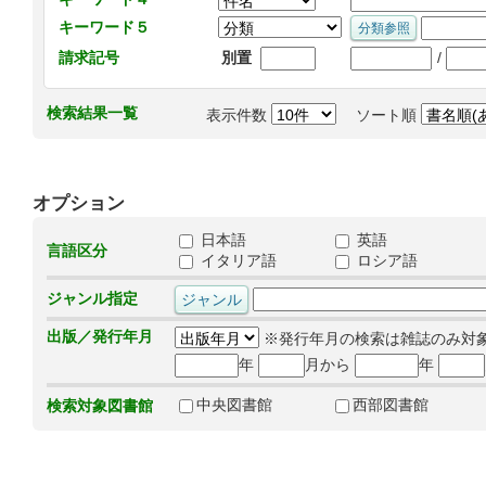
キーワード５
/
請求記号
別置
検索結果一覧
表示件数
ソート順
オプション
日本語
英語
言語区分
イタリア語
ロシア語
ジャンル指定
出版／発行年月
※発行年月の検索は雑誌のみ対
年
月から
年
中央図書館
西部図書館
検索対象図書館