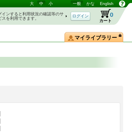
大
中
小
一般
かな
English
0
グインすると利用状況の確認等のサ
ビスを利用できます。
カート
マイライブラリー