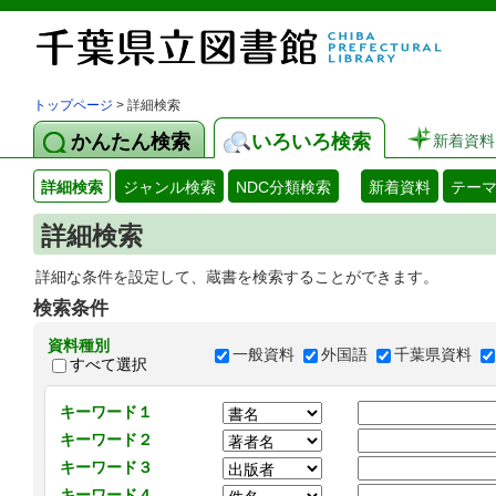
トップページ
> 詳細検索
かんたん検索
いろいろ検索
新着資料
詳細検索
ジャンル検索
NDC分類検索
新着資料
テー
詳細検索
詳細な条件を設定して、蔵書を検索することができます。
検索条件
資料種別
一般資料
外国語
千葉県資料
すべて選択
キーワード１
キーワード２
キーワード３
キーワード４