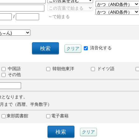
/
～で始まる
清音化する
中国語
韓朝他東洋
ドイツ語
その他
象となります。
月まで（西暦、半角数字）
東部図書館
電子書籍