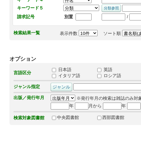
キーワード５
/
請求記号
別置
検索結果一覧
表示件数
ソート順
オプション
日本語
英語
言語区分
イタリア語
ロシア語
ジャンル指定
出版／発行年月
※発行年月の検索は雑誌のみ対
年
月から
年
中央図書館
西部図書館
検索対象図書館