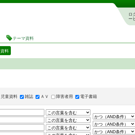
図書館 蔵書検索・予約システム
ロ
ー
テーマ資料
マ資料
児童資料
雑誌
ＡＶ
障害者用
電子書籍