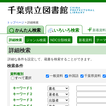
トップページ
> 詳細検索
かんたん検索
いろいろ検索
新着資料
詳細検索
ジャンル検索
NDC分類検索
新着資料
テー
詳細検索
詳細な条件を設定して、蔵書を検索することができます。
検索条件
資料種別
一般資料
外国語
千葉県資料
すべて選択
キーワード１
キーワード２
キーワード３
キーワード４