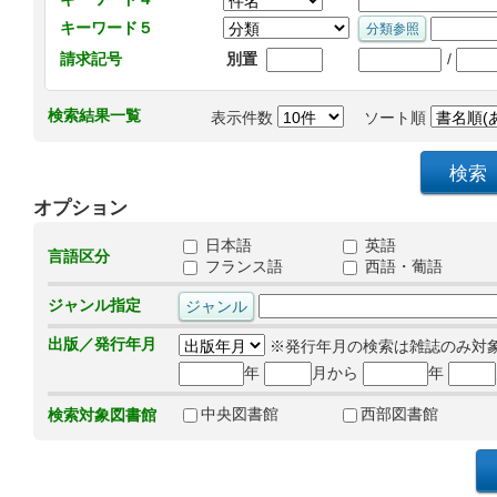
キーワード５
/
請求記号
別置
検索結果一覧
表示件数
ソート順
オプション
日本語
英語
言語区分
フランス語
西語・葡語
ジャンル指定
出版／発行年月
※発行年月の検索は雑誌のみ対
年
月から
年
中央図書館
西部図書館
検索対象図書館