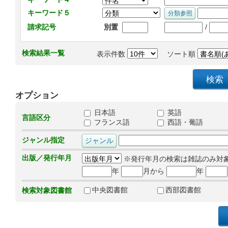
キーワード５
/
請求記号
別置
検索結果一覧
表示件数
ソート順
オプション
日本語
英語
言語区分
フランス語
西語・葡語
ジャンル指定
出版／発行年月
※発行年月の検索は雑誌のみ対
年
月から
年
中央図書館
西部図書館
検索対象図書館