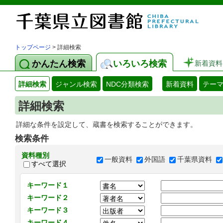
トップページ
> 詳細検索
かんたん検索
いろいろ検索
新着資料
詳細検索
ジャンル検索
NDC分類検索
新着資料
テー
詳細検索
詳細な条件を設定して、蔵書を検索することができます。
検索条件
資料種別
一般資料
外国語
千葉県資料
すべて選択
キーワード１
キーワード２
キーワード３
キーワード４