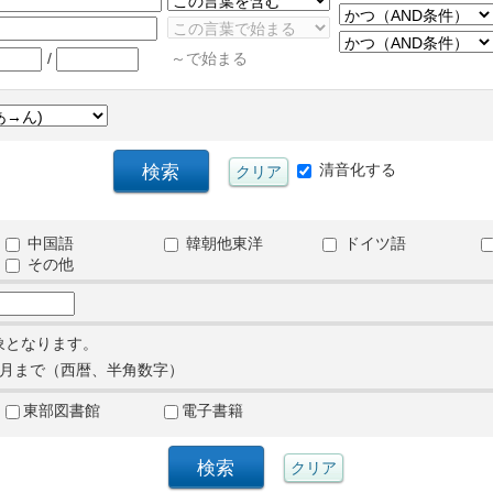
/
～で始まる
清音化する
中国語
韓朝他東洋
ドイツ語
その他
象となります。
月まで（西暦、半角数字）
東部図書館
電子書籍