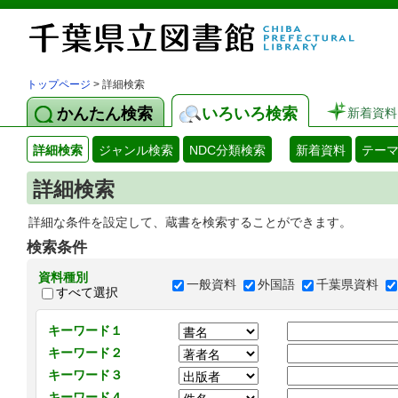
トップページ
> 詳細検索
かんたん検索
いろいろ検索
新着資料
詳細検索
ジャンル検索
NDC分類検索
新着資料
テー
詳細検索
詳細な条件を設定して、蔵書を検索することができます。
検索条件
資料種別
一般資料
外国語
千葉県資料
すべて選択
キーワード１
キーワード２
キーワード３
キーワード４