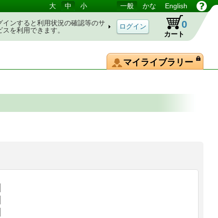
大
中
小
一般
かな
English
0
グインすると利用状況の確認等のサ
ビスを利用できます。
カート
マイライブラリー