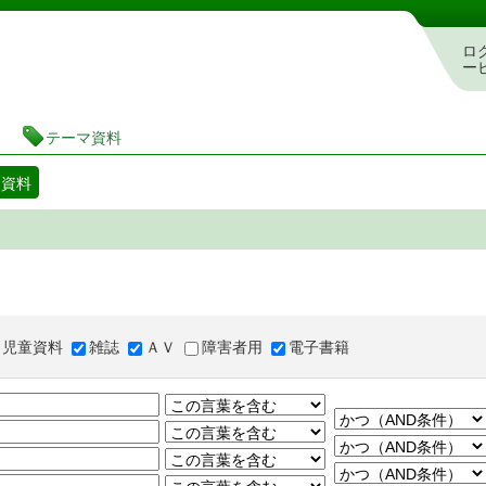
図書館 蔵書検索・予約システム
ロ
ー
テーマ資料
マ資料
児童資料
雑誌
ＡＶ
障害者用
電子書籍