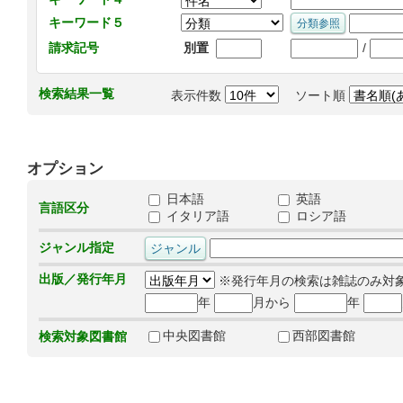
キーワード５
/
請求記号
別置
検索結果一覧
表示件数
ソート順
オプション
日本語
英語
言語区分
イタリア語
ロシア語
ジャンル指定
出版／発行年月
※発行年月の検索は雑誌のみ対
年
月から
年
中央図書館
西部図書館
検索対象図書館