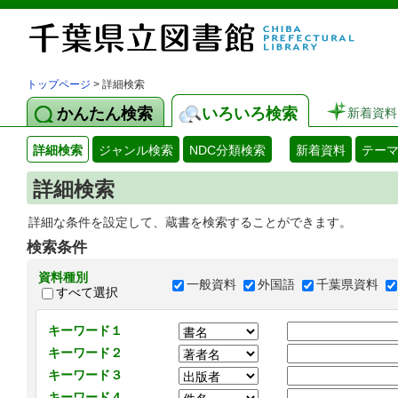
トップページ
> 詳細検索
かんたん検索
いろいろ検索
新着資料
詳細検索
ジャンル検索
NDC分類検索
新着資料
テー
詳細検索
詳細な条件を設定して、蔵書を検索することができます。
検索条件
資料種別
一般資料
外国語
千葉県資料
すべて選択
キーワード１
キーワード２
キーワード３
キーワード４