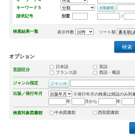
キーワード５
/
請求記号
別置
検索結果一覧
表示件数
ソート順
オプション
日本語
英語
言語区分
フランス語
西語・葡語
ジャンル指定
出版／発行年月
※発行年月の検索は雑誌のみ対
年
月から
年
中央図書館
西部図書館
検索対象図書館