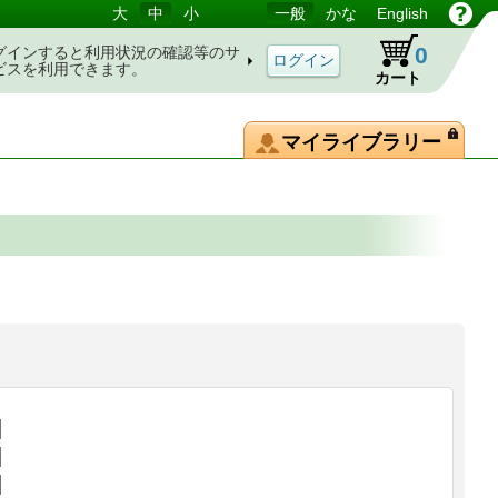
大
中
小
一般
かな
English
0
グインすると利用状況の確認等のサ
ビスを利用できます。
カート
マイライブラリー