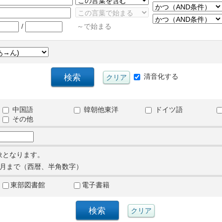
/
～で始まる
清音化する
中国語
韓朝他東洋
ドイツ語
その他
象となります。
月まで（西暦、半角数字）
東部図書館
電子書籍