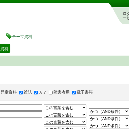
図書館 蔵書検索・予約システム
ロ
ー
テーマ資料
マ資料
児童資料
雑誌
ＡＶ
障害者用
電子書籍