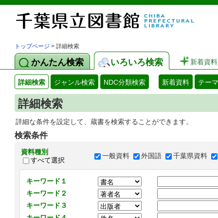
トップページ
> 詳細検索
かんたん検索
いろいろ検索
新着資料
詳細検索
ジャンル検索
NDC分類検索
新着資料
テー
詳細検索
詳細な条件を設定して、蔵書を検索することができます。
検索条件
資料種別
一般資料
外国語
千葉県資料
すべて選択
キーワード１
キーワード２
キーワード３
キーワード４