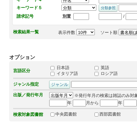
キーワード５
/
請求記号
別置
検索結果一覧
表示件数
ソート順
オプション
日本語
英語
言語区分
イタリア語
ロシア語
ジャンル指定
出版／発行年月
※発行年月の検索は雑誌のみ対
年
月から
年
中央図書館
西部図書館
検索対象図書館