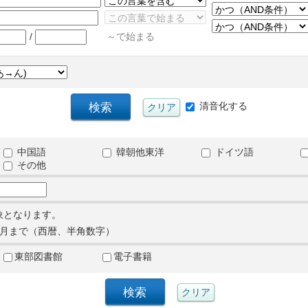
/
～で始まる
清音化する
中国語
韓朝他東洋
ドイツ語
その他
象となります。
月まで（西暦、半角数字）
東部図書館
電子書籍