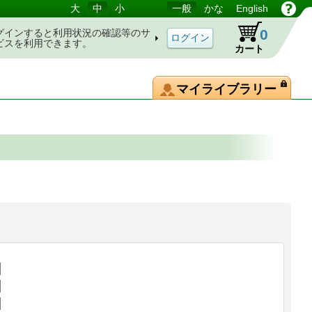
大
中
小
一般
かな
English
0
グインすると利用状況の確認等のサ
ビスを利用できます。
カート
マイライブラリー