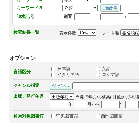
キーワード５
/
請求記号
別置
検索結果一覧
表示件数
ソート順
オプション
日本語
英語
言語区分
イタリア語
ロシア語
ジャンル指定
出版／発行年月
※発行年月の検索は雑誌のみ対
年
月から
年
中央図書館
西部図書館
検索対象図書館