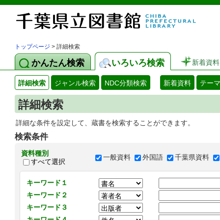
トップページ
> 詳細検索
かんたん検索
いろいろ検索
新着資料
詳細検索
ジャンル検索
NDC分類検索
新着資料
テー
詳細検索
詳細な条件を設定して、蔵書を検索することができます。
検索条件
資料種別
一般資料
外国語
千葉県資料
すべて選択
キーワード１
キーワード２
キーワード３
キーワード４