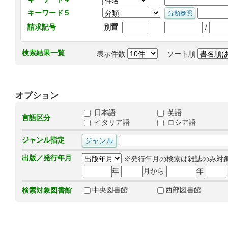
キーワード５
/
請求記号
別置
検索結果一覧
表示件数
ソート順
オプション
日本語
英語
言語区分
イタリア語
ロシア語
ジャンル指定
出版／発行年月
※発行年月の検索は雑誌のみ対
年
月から
年
中央図書館
西部図書館
検索対象図書館