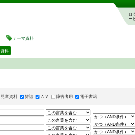
図書館 蔵書検索・予約システム
ロ
ー
テーマ資料
マ資料
児童資料
雑誌
ＡＶ
障害者用
電子書籍