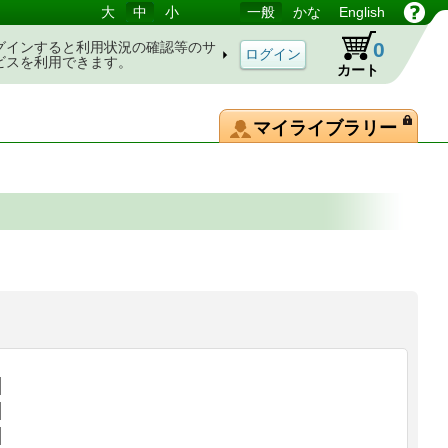
大
中
小
一般
かな
English
0
グインすると利用状況の確認等のサ
ビスを利用できます。
カート
マイライブラリー