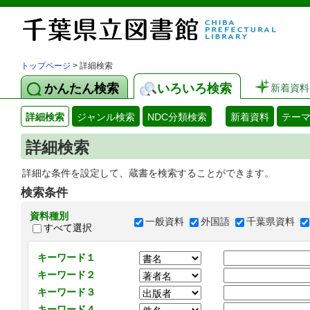
トップページ
> 詳細検索
かんたん検索
いろいろ検索
新着資料
詳細検索
ジャンル検索
NDC分類検索
新着資料
テー
詳細検索
詳細な条件を設定して、蔵書を検索することができます。
検索条件
資料種別
一般資料
外国語
千葉県資料
すべて選択
キーワード１
キーワード２
キーワード３
キーワード４