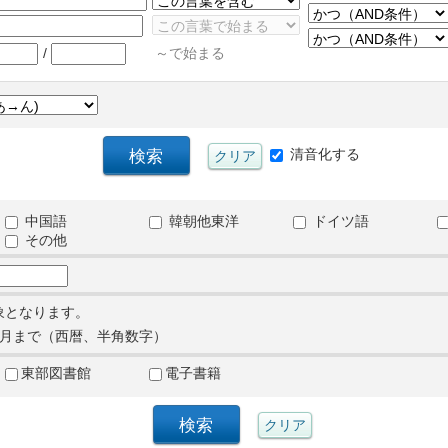
/
～で始まる
清音化する
中国語
韓朝他東洋
ドイツ語
その他
象となります。
月まで（西暦、半角数字）
東部図書館
電子書籍