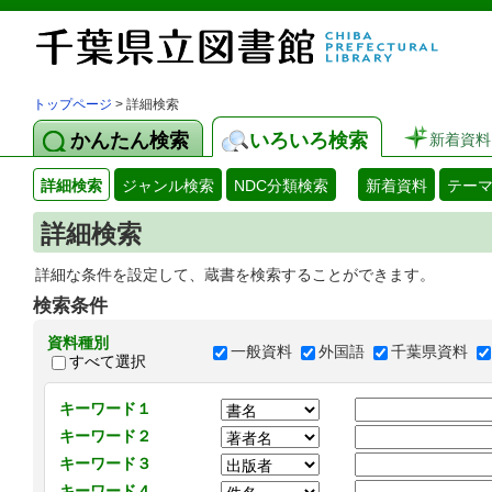
トップページ
> 詳細検索
かんたん検索
いろいろ検索
新着資料
詳細検索
ジャンル検索
NDC分類検索
新着資料
テー
詳細検索
詳細な条件を設定して、蔵書を検索することができます。
検索条件
資料種別
一般資料
外国語
千葉県資料
すべて選択
キーワード１
キーワード２
キーワード３
キーワード４