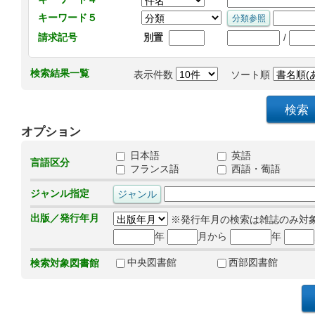
キーワード５
/
請求記号
別置
検索結果一覧
表示件数
ソート順
オプション
日本語
英語
言語区分
フランス語
西語・葡語
ジャンル指定
出版／発行年月
※発行年月の検索は雑誌のみ対
年
月から
年
中央図書館
西部図書館
検索対象図書館