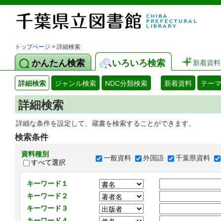
トップページ
> 詳細検索
かんたん検索
いろいろ検索
新着資料
詳細検索
ジャンル検索
NDC分類検索
新着資料
テー
詳細検索
詳細な条件を設定して、蔵書を検索することができます。
検索条件
資料種別
一般資料
外国語
千葉県資料
すべて選択
キーワード１
キーワード２
キーワード３
キーワード４