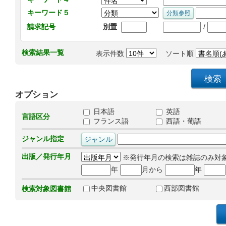
キーワード５
/
請求記号
別置
検索結果一覧
表示件数
ソート順
オプション
日本語
英語
言語区分
フランス語
西語・葡語
ジャンル指定
出版／発行年月
※発行年月の検索は雑誌のみ対
年
月から
年
中央図書館
西部図書館
検索対象図書館