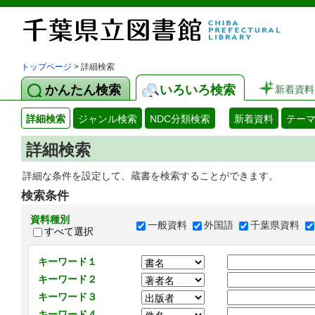
トップページ
> 詳細検索
かんたん検索
いろいろ検索
新着資料
詳細検索
ジャンル検索
NDC分類検索
新着資料
テー
詳細検索
詳細な条件を設定して、蔵書を検索することができます。
検索条件
資料種別
一般資料
外国語
千葉県資料
すべて選択
キーワード１
キーワード２
キーワード３
キーワード４