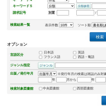
キーワード５
/
請求記号
別置
検索結果一覧
表示件数
ソート順
オプション
日本語
英語
言語区分
フランス語
西語・葡語
ジャンル指定
出版／発行年月
※発行年月の検索は雑誌のみ対
年
月から
年
中央図書館
西部図書館
検索対象図書館