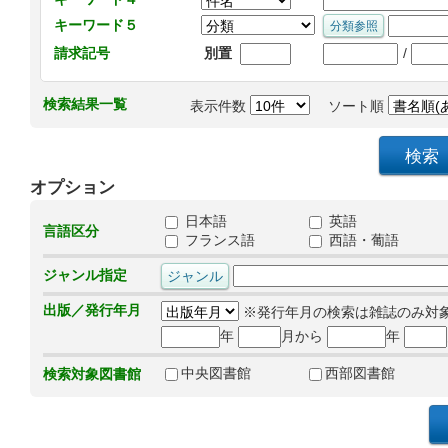
キーワード５
/
請求記号
別置
検索結果一覧
表示件数
ソート順
オプション
日本語
英語
言語区分
フランス語
西語・葡語
ジャンル指定
出版／発行年月
※発行年月の検索は雑誌のみ対
年
月から
年
中央図書館
西部図書館
検索対象図書館