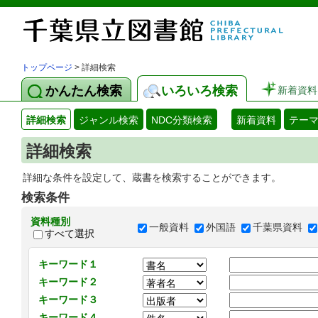
トップページ
> 詳細検索
かんたん検索
いろいろ検索
新着資料
詳細検索
ジャンル検索
NDC分類検索
新着資料
テー
詳細検索
詳細な条件を設定して、蔵書を検索することができます。
検索条件
資料種別
一般資料
外国語
千葉県資料
すべて選択
キーワード１
キーワード２
キーワード３
キーワード４