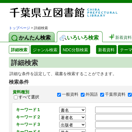
トップページ
> 詳細検索
かんたん検索
いろいろ検索
新着資料
詳細検索
ジャンル検索
NDC分類検索
新着資料
テー
詳細検索
詳細な条件を設定して、蔵書を検索することができます。
検索条件
資料種別
一般資料
外国語
千葉県資料
すべて選択
キーワード１
キーワード２
キーワード３
キーワード４