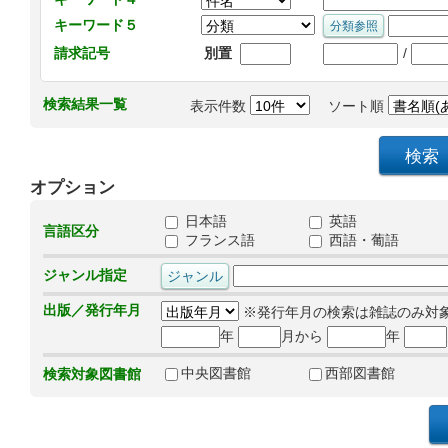
キーワード５
/
請求記号
別置
検索結果一覧
表示件数
ソート順
オプション
日本語
英語
言語区分
フランス語
西語・葡語
ジャンル指定
出版／発行年月
※発行年月の検索は雑誌のみ対
年
月から
年
中央図書館
西部図書館
検索対象図書館