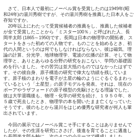
さて、日本人で最初にノーベル賞を受賞したのは1949年(昭
和24年)の湯川秀樹ですが、その湯川秀樹を推薦した日本人をご
存知ですか。
20年以上にわたって受賞候補者の推薦をし、推薦した候補者
が全て受賞したことから「ミスター100％」と呼ばれた人、長
岡半太郎 (1865～1950)です。長岡は日本の物理学の開拓者、ス
タートをきった初めての人物です。ものごとを始めるとき、初
代の人間というのは何でもしなければならない。彼は磁気、理
論の計算、分光学、地球物理学、電波の伝播の計算、そして物
理学と、ありとあらゆる分野の研究をおこない、学問の基礎固
めを行いました。その苦労は並大抵のものではなかったはずで
す。その彼自身、原子構造の研究で偉大な功績を残していま
す。原子核のまわりを電子が土星の輪のようにぐるぐるまわっ
ているという「土星型」の原子モデルを発表。それは、現在の
ボーアやラザフォードの原子模型の先駆けとなる理論でした。
彼は大学退職後も、物理・化学の研究を続け、１９５０年、８
５歳で死去したとき、物理学の本を開いたまま亡くなっていた
そうです。彼のもとから湯川をはじめ優秀な研究者が何人も輩
出されています。
今回の展示ではノーベル賞こそ手にすることはありませんで
したが、その生涯を研究にささげ、後進を育てることに邁進し
た長岡半太郎を軸に、次の４つの小テーマで構成しました。