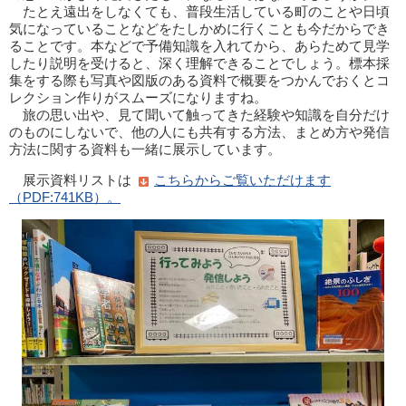
たとえ遠出をしなくても、普段生活している町のことや日頃
気になっていることなどをたしかめに行くことも今だからでき
ることです。本などで予備知識を入れてから、あらためて見学
したり説明を受けると、深く理解できることでしょう。標本採
集をする際も写真や図版のある資料で概要をつかんでおくとコ
レクション作りがスムーズになりますね。
旅の思い出や、見て聞いて触ってきた経験や知識を自分だけ
のものにしないで、他の人にも共有する方法、まとめ方や発信
方法に関する資料も一緒に展示しています。
展示資料リストは
こちらからご覧いただけます
（PDF:741KB）。