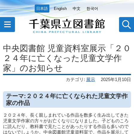
日本語
English
中文
한국어
中央図書館 児童資料室展示「２０
２４年に亡くなった児童文学作
家」のお知らせ
カテゴリ
:
展示
2025年1月10日
テーマ
:
２０２４年に亡くなられた児童文学作
家の作品
２０２４年、長く親しまれている作品を数多く生み出してきた
児童文学作家の方々がお亡くなりになりました。子どものころ
に読んだり、教科書で見たことがあったりする作品も多いので
はないでしょうか。中央図書館児童資料室で、作品を展示して