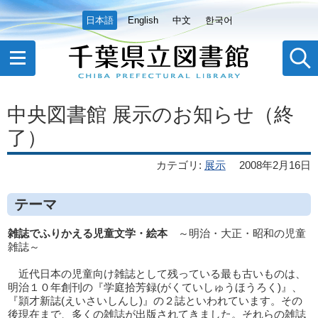
日本語
English
中文
한국어
中央図書館 展示のお知らせ（終
了）
カテゴリ
:
展示
2008年2月16日
テーマ
雑誌でふりかえる児童文学・絵本
～明治・大正・昭和の児童
雑誌～
近代日本の児童向け雑誌として残っている最も古いものは、
明治１０年創刊の『学庭拾芳録(がくていしゅうほうろく)』、
『頴才新誌(えいさいしんし)』の２誌といわれています。その
後現在まで、多くの雑誌が出版されてきました。それらの雑誌