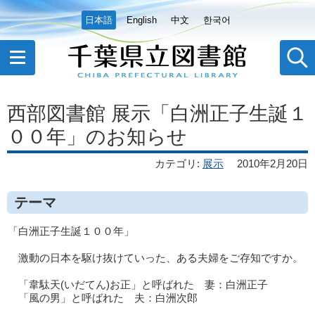
日本語
English
中文
한국어
西部図書館 展示「白洲正子生誕１
００年」のお知らせ
カテゴリ
:
展示
2010年2月20日
テーマ
「白洲正子生誕１００年」
激動の日本を駆け抜けていった、ある夫婦をご存知ですか。
「韋駄天(いだてん)お正」と呼ばれた 妻：白洲正子
「風の男」と呼ばれた 夫：白洲次郎