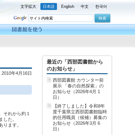
文字拡大
日本語
English
中文
한국어
最近の「西部図書館から
のお知らせ」
2010年4月16日
西部図書館 カウンター前
展示 「春の自然探索」の
お知らせ（2026年4月 1
日）
【終了しました】令和8年
度千葉県立西部図書館臨時
。それから約１
的任用職員（候補）募集の
ました。
お知らせ（2026年3月 6
あります。
日）