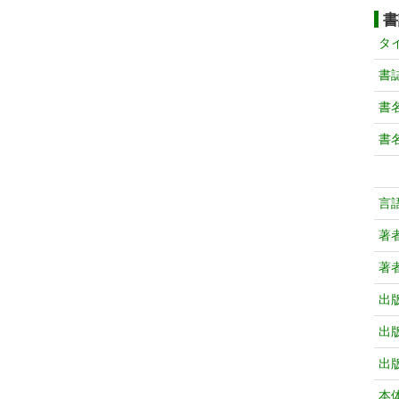
書
タ
書
書
書
言
著
著
出
出
出
本