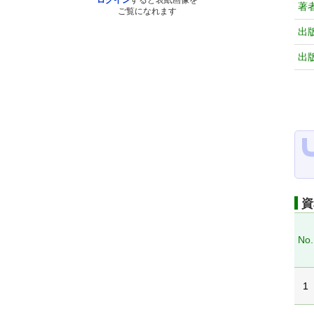
ログイン
すると表紙画像を
著
ご覧になれます
出
出
資
No.
1