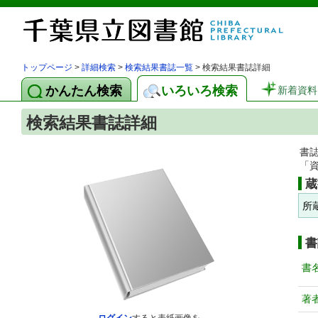
トップページ
>
詳細検索
>
検索結果書誌一覧
> 検索結果書誌詳細
かんたん検索
いろいろ検索
新着資料
検索結果書誌詳細
書
「
蔵
所
書
書
著