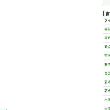
書
タ
書
書
巻次
書
各
言
著
著
出
出