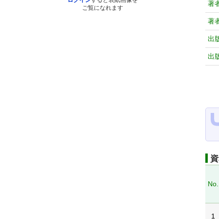
ログイン
すると表紙画像を
著
ご覧になれます
著
出
出
資
No.
1