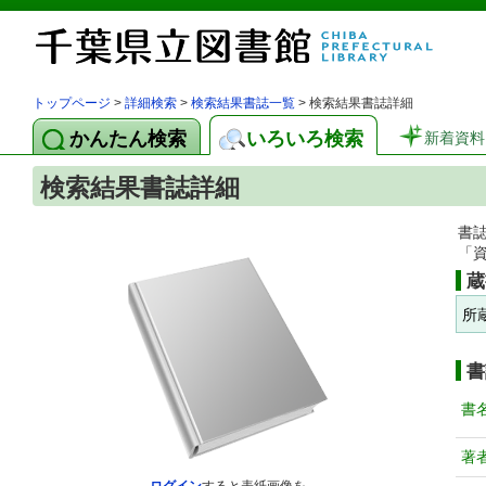
トップページ
>
詳細検索
>
検索結果書誌一覧
> 検索結果書誌詳細
かんたん検索
いろいろ検索
新着資料
検索結果書誌詳細
書
「
蔵
所
書
書
著