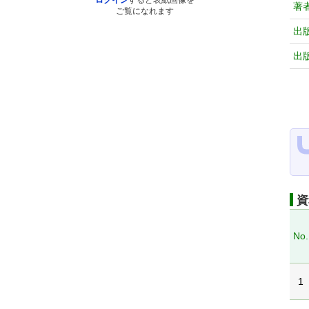
ログイン
すると表紙画像を
著
ご覧になれます
出
出
資
No.
1