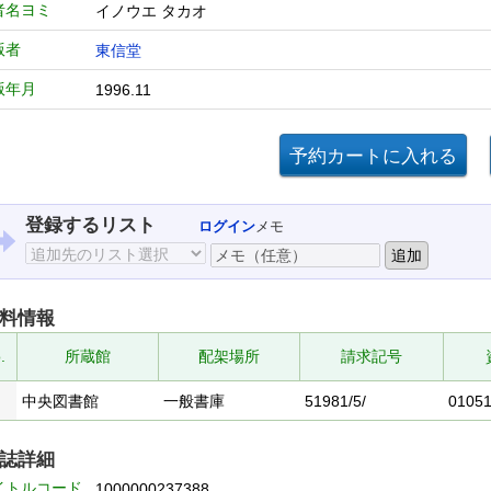
者名ヨミ
イノウエ タカオ
版者
東信堂
版年月
1996.11
登録するリスト
ログイン
メモ
料情報
.
所蔵館
配架場所
請求記号
中央図書館
一般書庫
51981/5/
0105
誌詳細
イトルコード
1000000237388