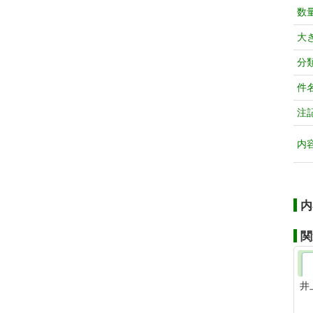
数
大
分
件
注
内
内
関
井