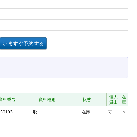
個人
在
資料番号
資料種別
状態
貸出
庫
150193
一般
在庫
可
○