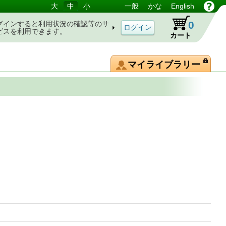
大
中
小
一般
かな
English
0
グインすると利用状況の確認等のサ
ビスを利用できます。
カート
マイライブラリー