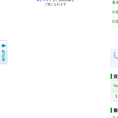
ログイン
すると表紙画像を
著
ご覧になれます
出
出
資
No
1
書
タ