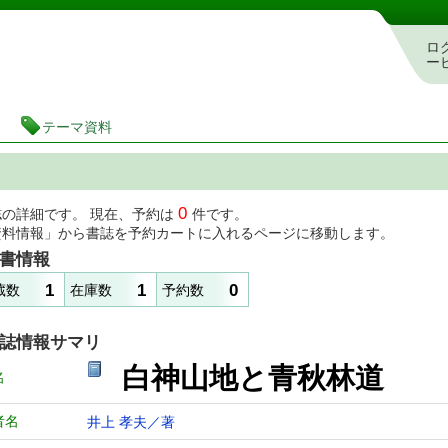
図書館 蔵書検索・予約システム
ロ
ー
テーマ資料
0
誌の詳細です。 現在、予約は
件です。
資料情報」から書誌を予約カートに入れるページに移動します。
書情報
1
1
0
蔵数
在庫数
予約数
誌情報サマリ
白神山地と青秋林道
名
者名
井上 孝夫／著