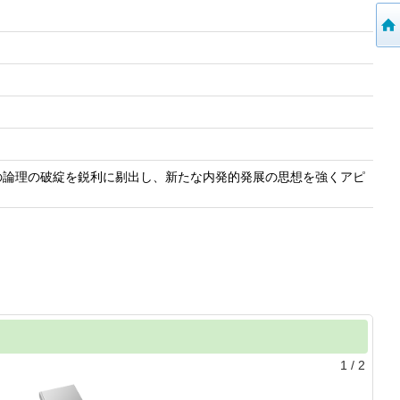
の論理の破綻を鋭利に剔出し、新たな内発的発展の思想を強くアピ
1
/
2