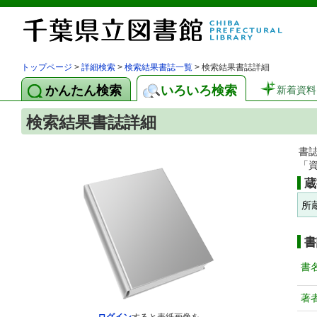
トップページ
>
詳細検索
>
検索結果書誌一覧
> 検索結果書誌詳細
かんたん検索
いろいろ検索
新着資料
検索結果書誌詳細
書
「
蔵
所
書
書
著