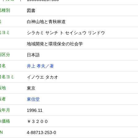
誌種別
図書
名
白神山地と青秋林道
名ヨミ
シラカミ サンチ ト セイシュウ リンドウ
地域開発と環境保全の社会学
語区分
日本語
者名
井上 孝夫／著
者名ヨミ
イノウエ タカオ
版地
東京
版者
東信堂
版年月
1996.11
体価格
￥３２００
BN
4-88713-253-0