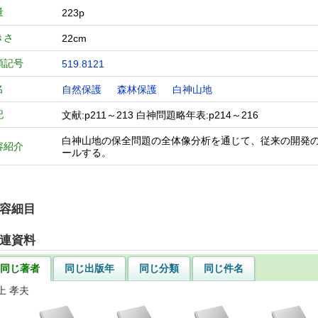
量
223p
きさ
22cm
類記号
519.8121
名
自然保護
森林保護
白神山地
記
文献:p211～213 白神問題略年表:p214～216
白神山地の保全問題の全体像分析を通じて、従来の開発
容紹介
ールする。
容細目
連資料
同じ著者
同じ出版年
同じ分類
同じ件名
上 孝夫