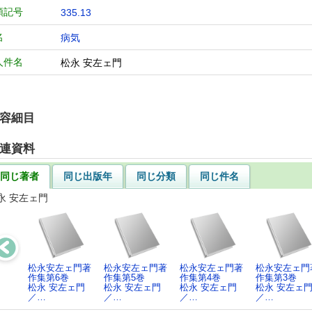
類記号
335.13
名
病気
人件名
松永 安左ェ門
容細目
連資料
同じ著者
同じ出版年
同じ分類
同じ件名
永 安左ェ門
松永安左ェ門著
松永安左ェ門著
松永安左ェ門著
松永安左ェ門
作集第6巻
作集第5巻
作集第4巻
作集第3巻
松永 安左ェ門
松永 安左ェ門
松永 安左ェ門
松永 安左ェ
／…
／…
／…
／…