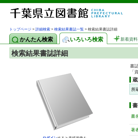
トップページ
>
詳細検索
>
検索結果書誌一覧
> 検索結果書誌詳細
かんたん検索
いろいろ検索
新着資料
検索結果書誌詳細
書
「
蔵
所
書
書
著