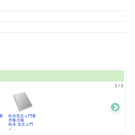
1
/
2
著
松永安左ェ門著
松永安左ェ門著
松永安左ェ門著
電力再編成の憶
作集月報
作集第2巻
作集第1巻
い出
門
松永 安左ェ門
松永 安左ェ門
松永 安左ェ門
松永 安左ェ門
／…
／…
／…
／…