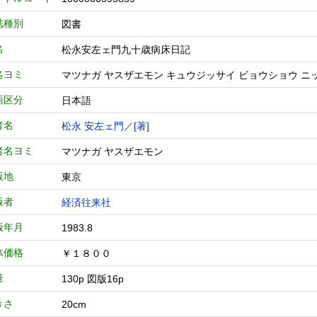
誌種別
図書
名
松永安左ェ門九十歳病床日記
名ヨミ
マツナガ ヤスザエモン キュウジッサイ ビョウショウ ニ
語区分
日本語
者名
松永 安左ェ門／[著]
者名ヨミ
マツナガ ヤスザエモン
版地
東京
版者
経済往来社
版年月
1983.8
体価格
￥１８００
量
130p 図版16p
きさ
20cm