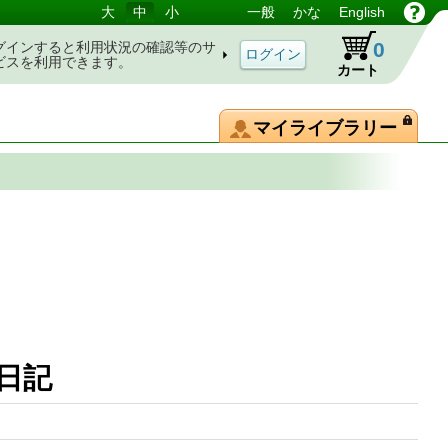
大
中
小
一般
かな
English
0
グインすると利用状況の確認等のサ
ビスを利用できます。
カート
マイライブラリー
床日記