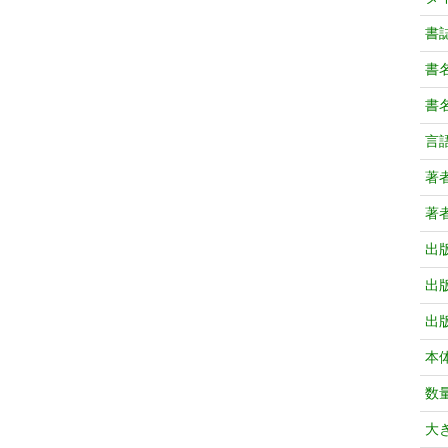
書
書
書
言
著
著
出
出
出
本
数
大