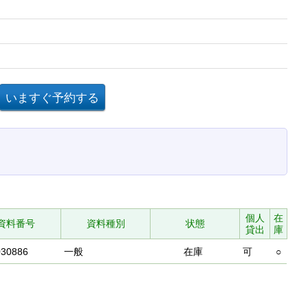
個人
在
資料番号
資料種別
状態
貸出
庫
030886
一般
在庫
可
○