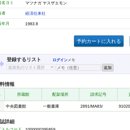
者名ヨミ
マツナガ ヤスザエモン
版者
経済往来社
版年月
1983.8
登録するリスト
ログイン
メモ
料情報
.
所蔵館
配架場所
請求記号
中央図書館
一般書庫
2891/MA83/
9102
誌詳細
イトルコード
1000000395859