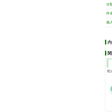
分
件
個
内
関
松