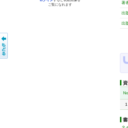
ログイン
すると表紙画像を
著
ご覧になれます
出
出
資
No
1
書
タ