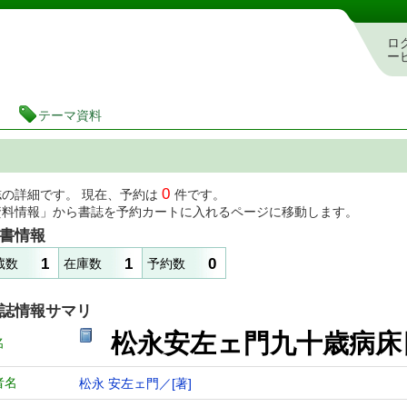
図書館 蔵書検索・予約システム
ロ
ー
テーマ資料
0
誌の詳細です。 現在、予約は
件です。
資料情報」から書誌を予約カートに入れるページに移動します。
書情報
1
1
0
蔵数
在庫数
予約数
誌情報サマリ
松永安左ェ門九十歳病
名
者名
松永 安左ェ門／[著]