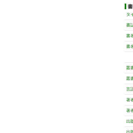
書
タ
書
書
書
叢
叢
言
著
著
出
出