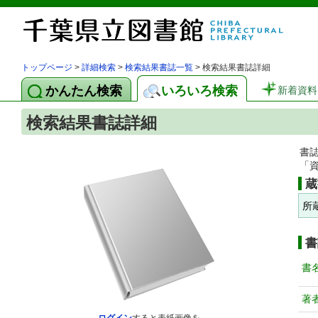
トップページ
>
詳細検索
>
検索結果書誌一覧
> 検索結果書誌詳細
かんたん検索
いろいろ検索
新着資料
検索結果書誌詳細
書
「
蔵
所
書
書
著