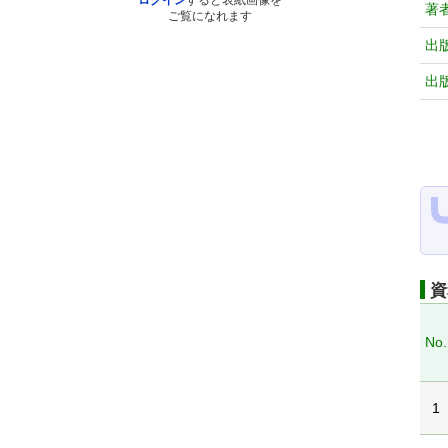
ログイン
すると表紙画像を
著
ご覧になれます
出
出
資
No.
1