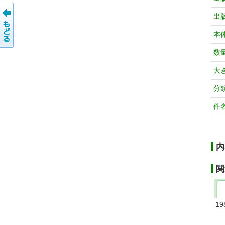
出
本
数
大
分
件
内
関
19