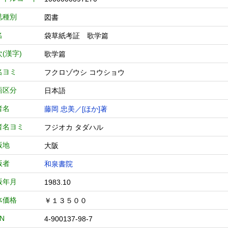
誌種別
図書
名
袋草紙考証 歌学篇
(漢字)
歌学篇
名ヨミ
フクロゾウシ コウショウ
語区分
日本語
者名
藤岡 忠美／[ほか]著
者名ヨミ
フジオカ タダハル
版地
大阪
版者
和泉書院
版年月
1983.10
体価格
￥１３５００
BN
4-900137-98-7