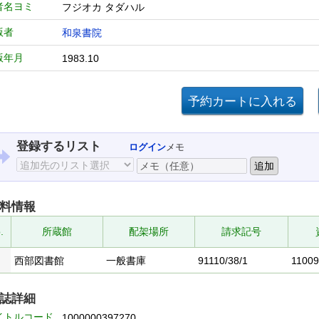
者名ヨミ
フジオカ タダハル
版者
和泉書院
版年月
1983.10
登録するリスト
ログイン
メモ
料情報
.
所蔵館
配架場所
請求記号
西部図書館
一般書庫
91110/38/1
1100
誌詳細
イトルコード
1000000397270