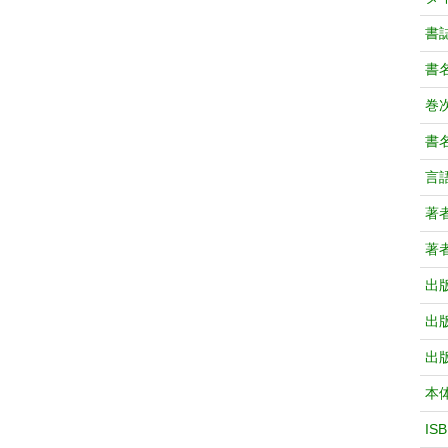
書
書
巻次
書
言
著
著
出
出
出
本
IS