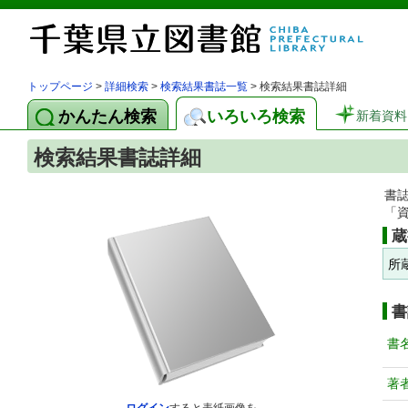
トップページ
>
詳細検索
>
検索結果書誌一覧
> 検索結果書誌詳細
かんたん検索
いろいろ検索
新着資料
検索結果書誌詳細
書
「
蔵
所
書
書
著