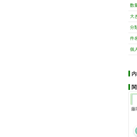
数
大
分
件
個
内
関
藤