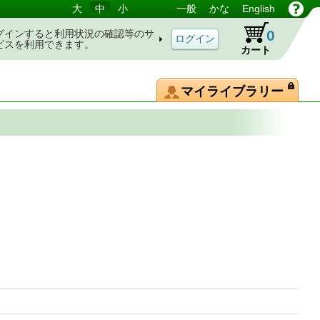
大
中
小
一般
かな
English
0
グインすると利用状況の確認等のサ
ビスを利用できます。
カート
マイライブラリー