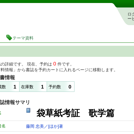
図書館 蔵書検索・予約システム
ロ
ー
テーマ資料
0
誌の詳細です。 現在、予約は
件です。
資料情報」から書誌を予約カートに入れるページに移動します。
書情報
1
1
0
蔵数
在庫数
予約数
誌情報サマリ
袋草紙考証 歌学篇
名
者名
藤岡 忠美／[ほか]著