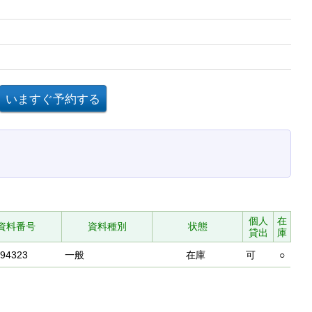
個人
在
資料番号
資料種別
状態
貸出
庫
994323
一般
在庫
可
○