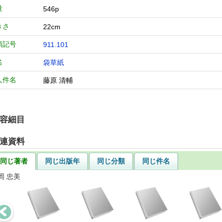
量
546p
きさ
22cm
類記号
911.101
名
袋草紙
人件名
藤原 清輔
容細目
連資料
同じ著者
同じ出版年
同じ分類
同じ件名
岡 忠美