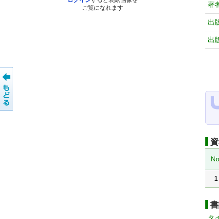
ログイン
すると表紙画像を
著
ご覧になれます
出
出
資
No
1
書
タ