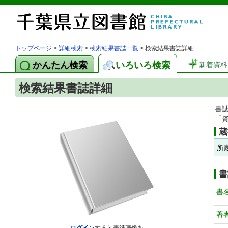
トップページ
>
詳細検索
>
検索結果書誌一覧
> 検索結果書誌詳細
かんたん検索
いろいろ検索
新着資料
検索結果書誌詳細
書
「
蔵
所
書
書
著