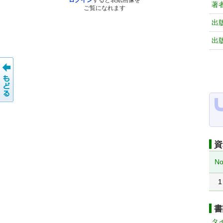
ログイン
すると表紙画像を
著
ご覧になれます
出
出
資
No
1
書
タ