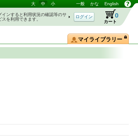
大
中
小
一般
かな
English
0
グインすると利用状況の確認等のサ
ビスを利用できます。
カート
マイライブラリー