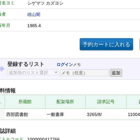
者名ヨミ
シゲマツ カズヨシ
版者
雄山閣
版年月
1985.4
登録するリスト
ログイン
メモ
料情報
.
所蔵館
配架場所
請求記号
西部図書館
一般書庫
3265/8/
1100
誌詳細
イトルコード
1000000417766