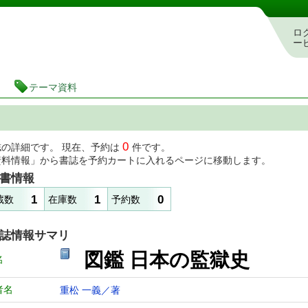
図書館 蔵書検索・予約システム
ロ
ー
テーマ資料
0
誌の詳細です。 現在、予約は
件です。
資料情報」から書誌を予約カートに入れるページに移動します。
書情報
1
1
0
蔵数
在庫数
予約数
誌情報サマリ
図鑑 日本の監獄史
名
者名
重松 一義／著