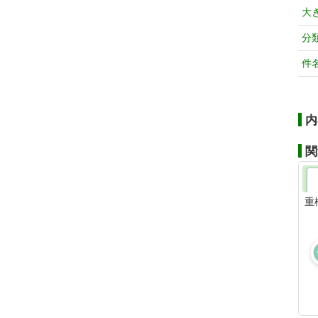
大
分
件
内
関
重