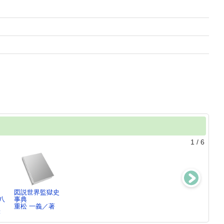
1
/
6
図説世界監獄史
史料北海道監獄
少年法の思想と
図説世界の監獄
八
事典
の歴史
発展 ： 法改
史
重松 一義／著
重松 一義／著
正をめ…
重松 一義／著
著
重松 一義／著