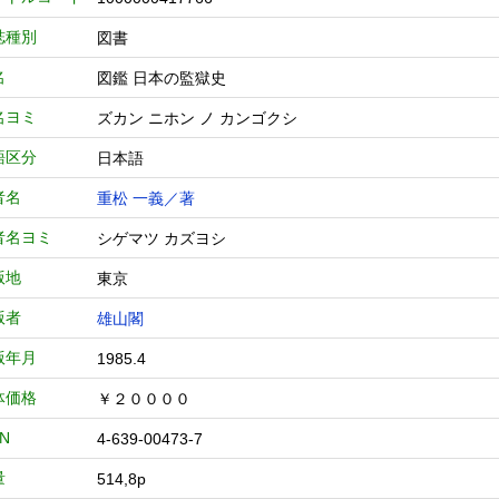
誌種別
図書
名
図鑑 日本の監獄史
名ヨミ
ズカン ニホン ノ カンゴクシ
語区分
日本語
者名
重松 一義／著
者名ヨミ
シゲマツ カズヨシ
版地
東京
版者
雄山閣
版年月
1985.4
体価格
￥２００００
BN
4-639-00473-7
量
514,8p