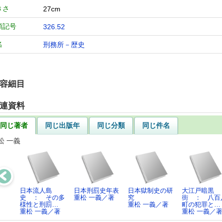
きさ
27cm
類記号
326.52
名
刑務所－歴史
容細目
連資料
同じ著者
同じ出版年
同じ分類
同じ件名
松 一義
日本流人島
日本刑罰史年表
日本獄制史の研
大江戸暗黒
史 ： その多
重松 一義／著
究
街 ： 八百
様性と刑罰…
重松 一義／著
町の犯罪と…
重松 一義／著
重松 一義／