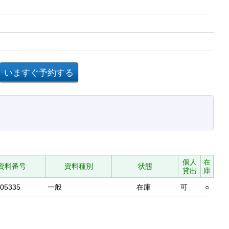
個人
在
資料番号
資料種別
状態
貸出
庫
405335
一般
在庫
可
○