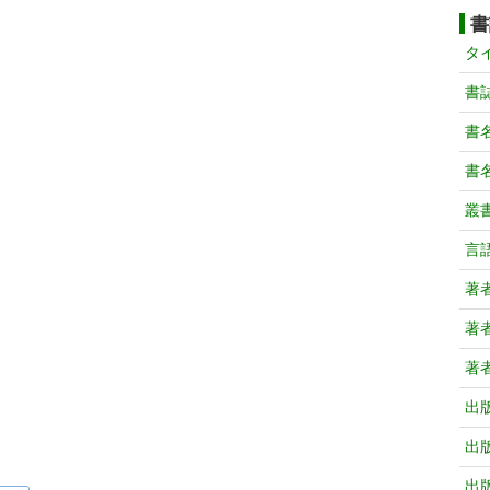
書
タ
書
書
書
叢
言
著
著
著
出
出
出