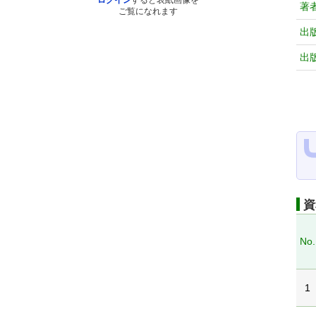
ログイン
すると表紙画像を
著
ご覧になれます
出
出
資
No.
1