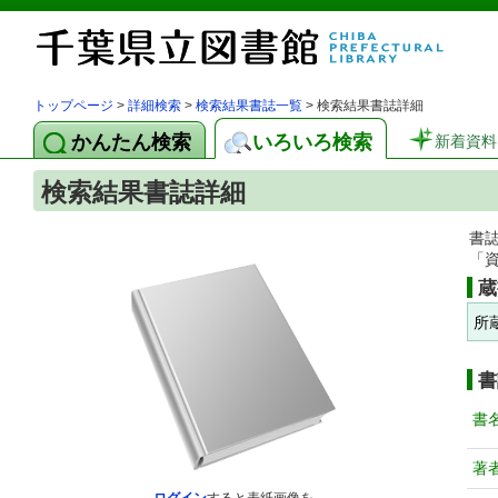
トップページ
>
詳細検索
>
検索結果書誌一覧
> 検索結果書誌詳細
かんたん検索
いろいろ検索
新着資料
検索結果書誌詳細
書
「
蔵
所
書
書
著