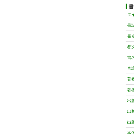
書
タ
書
書
巻次
書
言
著
著
出
出
出
本