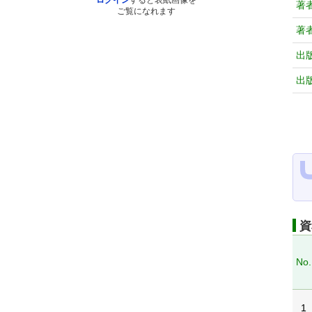
ログイン
すると表紙画像を
著
ご覧になれます
著
出
出
資
No.
1