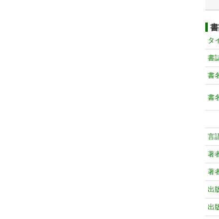
書
タ
書
書
書
言
著
著
出
出