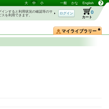
大
中
小
一般
かな
English
0
グインすると利用状況の確認等のサ
ビスを利用できます。
カート
マイライブラリー