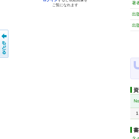
ログイン
すると表紙画像を
著
ご覧になれます
出
出
資
No
1
書
タ