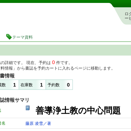
図書館 蔵書検索・予約システム
ロ
ー
テーマ資料
0
誌の詳細です。 現在、予約は
件です。
資料情報」から書誌を予約カートに入れるページに移動します。
書情報
1
1
0
蔵数
在庫数
予約数
誌情報サマリ
善導浄土教の中心問題
名
者名
藤原 凌雪／著