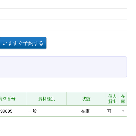
個人
在
資料番号
資料種別
状態
貸出
庫
399895
一般
在庫
可
○