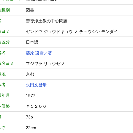
誌種別
図書
名
善導浄土教の中心問題
名ヨミ
ゼンドウ ジョウドキョウ ノ チュウシン モンダイ
語区分
日本語
者名
藤原 凌雪／著
者名ヨミ
フジワラ リョウセツ
版地
京都
版者
永田文昌堂
版年月
1977
体価格
￥１２００
量
73p
きさ
22cm