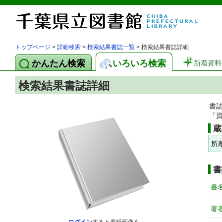
トップページ
>
詳細検索
>
検索結果書誌一覧
> 検索結果書誌詳細
かんたん検索
いろいろ検索
新着資料
検索結果書誌詳細
書
「
蔵
所
書
書
著