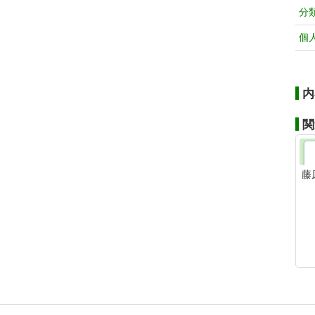
分
個
内
関
藤