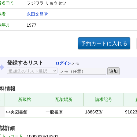
者名ヨミ
フジワラ リョウセツ
版者
永田文昌堂
版年月
1977
登録するリスト
ログイン
メモ
料情報
.
所蔵館
配架場所
請求記号
中央図書館
一般書庫
1886/Z3/
9102
誌詳細
イトルコード
1000000514301