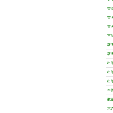
書
書
書
言
著
著
出
出
出
本
数
大