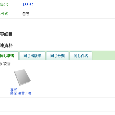
類記号
188.62
人件名
善導
容細目
連資料
同じ著者
同じ出版年
同じ分類
同じ件名
原 凌雪
真実
藤原 凌雪／著