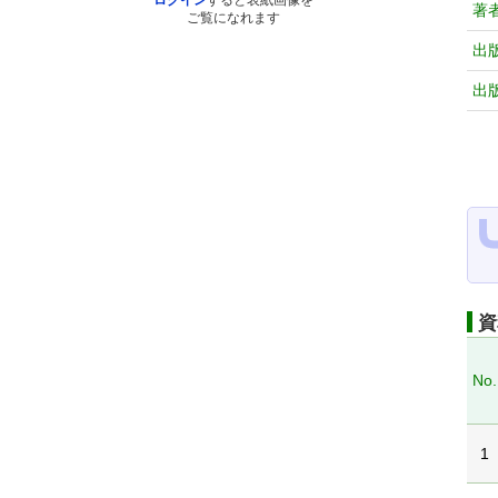
ログイン
すると表紙画像を
著
ご覧になれます
出
出
資
No.
1