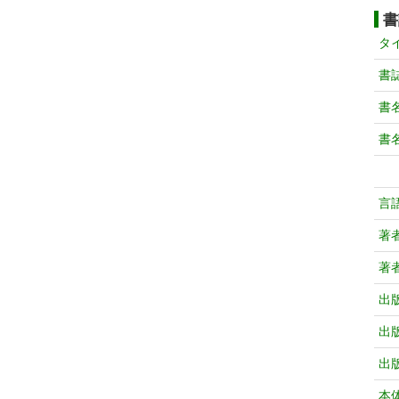
書
タ
書
書
書
言
著
著
出
出
出
本