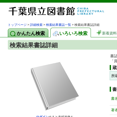
トップページ
>
詳細検索
>
検索結果書誌一覧
> 検索結果書誌詳細
かんたん検索
いろいろ検索
新着資料
検索結果書誌詳細
書
「
蔵
所
書
書
著