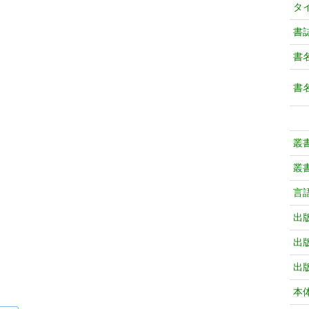
タ
書
書
書
叢
叢
言
出
出
出
本