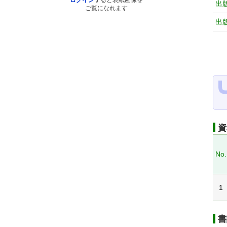
ログイン
すると表紙画像を
出
ご覧になれます
出
資
No.
1
書