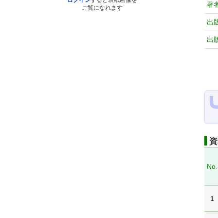
ログイン
すると表紙画像を
著
ご覧になれます
出
出
資
No.
1