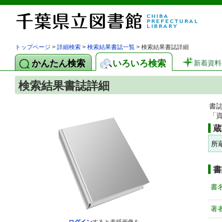
トップページ
>
詳細検索
>
検索結果書誌一覧
> 検索結果書誌詳細
かんたん検索
いろいろ検索
新着資料
検索結果書誌詳細
書
「
蔵
所
書
書
著