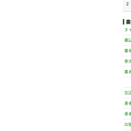
2
書
タ
書
書
巻次
書
言
著
著
出