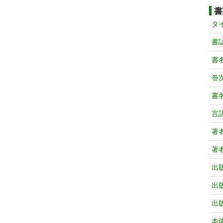
書
タ
書
書
巻次
書
言
著
著
出
出
出
本