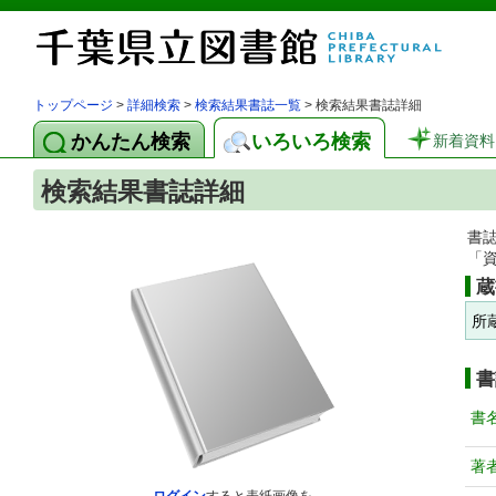
トップページ
>
詳細検索
>
検索結果書誌一覧
> 検索結果書誌詳細
かんたん検索
いろいろ検索
新着資料
検索結果書誌詳細
書
「
蔵
所
書
書
著