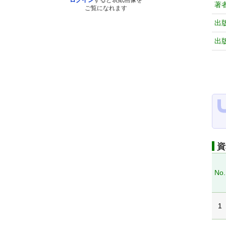
ログイン
すると表紙画像を
著
ご覧になれます
出
出
資
No.
1