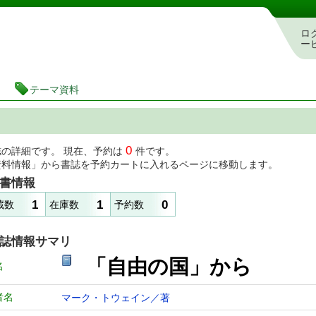
図書館 蔵書検索・予約システム
ロ
ー
テーマ資料
0
誌の詳細です。 現在、予約は
件です。
資料情報」から書誌を予約カートに入れるページに移動します。
書情報
1
1
0
蔵数
在庫数
予約数
誌情報サマリ
「自由の国」から
名
者名
マーク・トウェイン／著