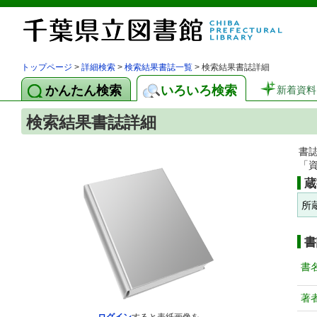
トップページ
>
詳細検索
>
検索結果書誌一覧
> 検索結果書誌詳細
かんたん検索
いろいろ検索
新着資料
検索結果書誌詳細
書
「
蔵
所
書
書
著