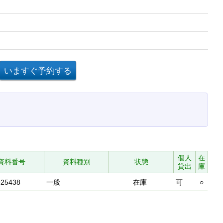
個人
在
資料番号
資料種別
状態
貸出
庫
925438
一般
在庫
可
○