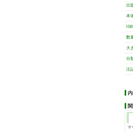
出
本
IS
数
大
分
注
内
関
マ