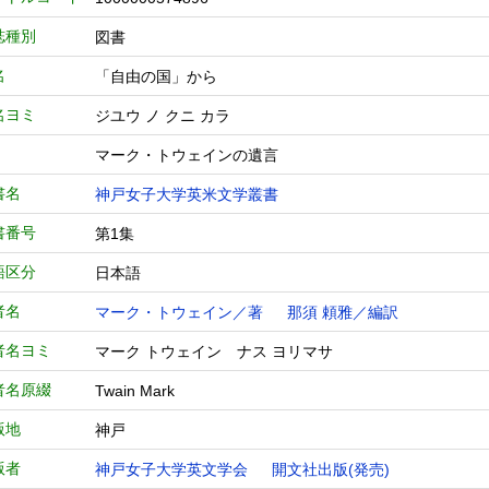
誌種別
図書
名
「自由の国」から
名ヨミ
ジユウ ノ クニ カラ
マーク・トウェインの遺言
書名
神戸女子大学英米文学叢書
書番号
第1集
語区分
日本語
者名
マーク・トウェイン／著
那須 頼雅／編訳
者名ヨミ
マーク トウェイン ナス ヨリマサ
者名原綴
Twain Mark
版地
神戸
版者
神戸女子大学英文学会
開文社出版(発売)