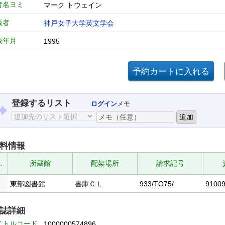
者名ヨミ
マーク トウェイン
版者
神戸女子大学英文学会
版年月
1995
登録するリスト
ログイン
メモ
料情報
.
所蔵館
配架場所
請求記号
東部図書館
書庫ＣＬ
933/TO75/
9100
誌詳細
イトルコード
1000000574896