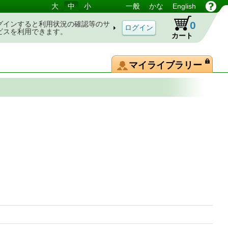
大
中
小
一般
かな
English
0
グインすると利用状況の確認等のサ
ビスを利用できます。
カート
マイライブラリー