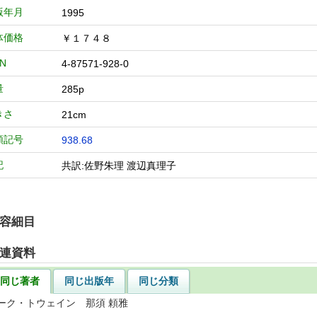
版年月
1995
体価格
￥１７４８
BN
4-87571-928-0
量
285p
きさ
21cm
類記号
938.68
記
共訳:佐野朱理 渡辺真理子
容細目
連資料
同じ著者
同じ出版年
同じ分類
ーク・トウェイン 那須 頼雅