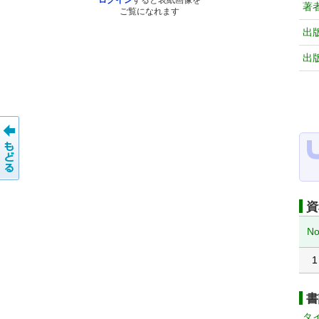
ログイン
すると表紙画像を
著
ご覧になれます
出
出
資
No
1
書
タ